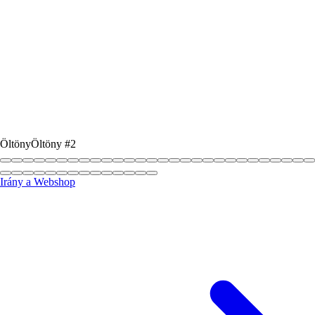
Öltöny
Öltöny #3
Irány a Webshop