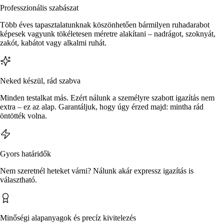
Professzionális szabászat
Több éves tapasztalatunknak köszönhetően bármilyen ruhadarabot
képesek vagyunk tökéletesen méretre alakítani – nadrágot, szoknyát,
zakót, kabátot vagy alkalmi ruhát.
Neked készül, rád szabva
Minden testalkat más. Ezért nálunk a személyre szabott igazítás nem
extra – ez az alap. Garantáljuk, hogy úgy érzed majd: mintha rád
öntötték volna.
Gyors határidők
Nem szeretnél heteket várni? Nálunk akár expressz igazítás is
választható.
Minőségi alapanyagok és precíz kivitelezés