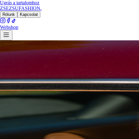
Ugrás a tartalomhoz
ZSEZSU
FASHION
.
Rólunk
Kapcsolat
Webshop