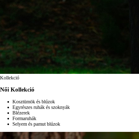
Kollekció
Női Kollekció
Kosztümök és blúzok
Egyrészes ruhák és szoknyák
Blézerek
Formaruhák
Selyem és pamut blúzok