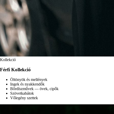
Kollekció
Férfi Kollekció
Öltönyök és mellények
Ingek és nyakkendők
Bőrdíszművek — övek, cipők
Szövetkabátok
Vőlegény szettek