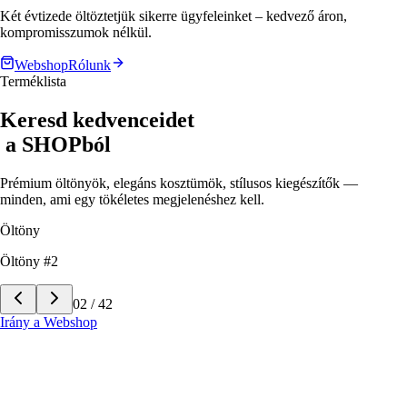
Két évtizede öltöztetjük sikerre ügyfeleinket – kedvező áron,
kompromisszumok nélkül.
Webshop
Rólunk
Terméklista
Keresd kedvenceidet
a
SHOPból
Prémium öltönyök, elegáns kosztümök, stílusos kiegészítők —
minden, ami egy tökéletes megjelenéshez kell.
Öltöny
Öltöny #3
03
/
42
Irány a Webshop